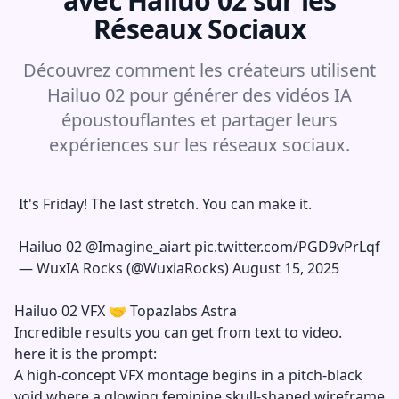
avec Hailuo 02 sur les
Réseaux Sociaux
Découvrez comment les créateurs utilisent
Hailuo 02 pour générer des vidéos IA
époustouflantes et partager leurs
expériences sur les réseaux sociaux.
It's Friday! The last stretch. You can make it.
Hailuo 02
@Imagine_aiart
pic.twitter.com/PGD9vPrLqf
—
WuxIA Rocks (@WuxiaRocks)
August 15, 2025
Hailuo 02 VFX 🤝 Topazlabs Astra
Incredible results you can get from text to video.
here it is the prompt:
A high-concept VFX montage begins in a pitch-black
void where a glowing feminine skull-shaped wireframe