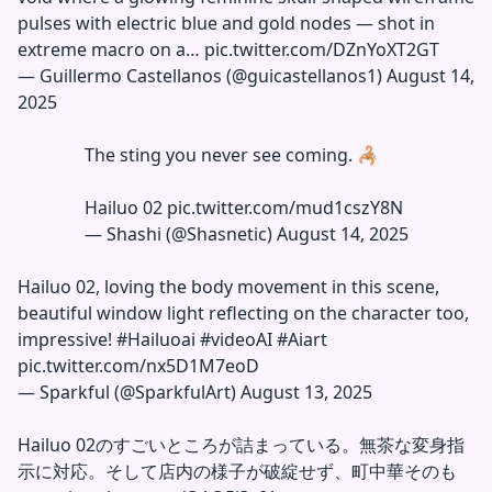
pulses with electric blue and gold nodes — shot in
extreme macro on a…
pic.twitter.com/DZnYoXT2GT
—
Guillermo Castellanos (@guicastellanos1)
August 14,
2025
The sting you never see coming. 🦂
Hailuo 02
pic.twitter.com/mud1cszY8N
—
Shashi (@Shasnetic)
August 14, 2025
Hailuo 02, loving the body movement in this scene,
beautiful window light reflecting on the character too,
impressive!
#Hailuoai
#videoAI
#Aiart
pic.twitter.com/nx5D1M7eoD
—
Sparkful (@SparkfulArt)
August 13, 2025
Hailuo 02のすごいところが詰まっている。無茶な変身指
示に対応。そして店内の様子が破綻せず、町中華そのも