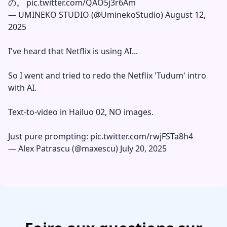
の。
pic.twitter.com/QAO5j3r6Am
—
UMINEKO STUDIO (@UminekoStudio)
August 12,
2025
I've heard that Netflix is using AI...
So I went and tried to redo the Netflix 'Tudum' intro
with AI.
Text-to-video in Hailuo 02, NO images.
Just pure prompting:
pic.twitter.com/rwjFSTa8h4
—
Alex Patrascu (@maxescu)
July 20, 2025