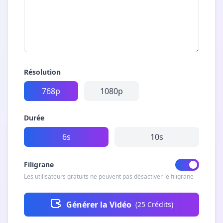
Résolution
768p
1080p
Durée
6s
10s
Filigrane
Les utilisateurs gratuits ne peuvent pas désactiver le filigrane
Générer la Vidéo
(
25
Crédits
)