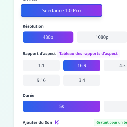
Seedance 1.0 Pro
Résolution
480p
1080p
Rapport d'aspect
Tableau des rapports d'aspect
1:1
16:9
4:3
9:16
3:4
Durée
5s
Ajouter du Son
Gratuit pour un t