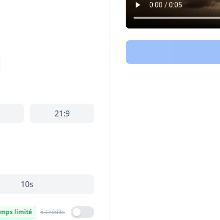
21:9
10s
emps limité
5 Crédits