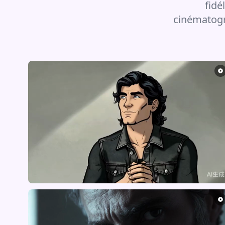
fidé
cinématogr