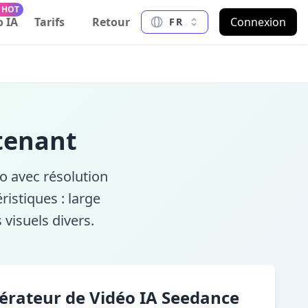
 HOT
o IA
Tarifs
Retour
Connexion
FR
tenant
o avec résolution
istiques : large
isuels divers.
érateur de Vidéo IA Seedance