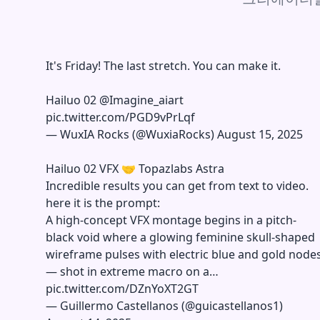
It's Friday! The last stretch. You can make it.
Hailuo 02
@Imagine_aiart
pic.twitter.com/PGD9vPrLqf
—
WuxIA Rocks (@WuxiaRocks)
August 15, 2025
Hailuo 02 VFX 🤝 Topazlabs Astra
Incredible results you can get from text to video.
here it is the prompt:
A high-concept VFX montage begins in a pitch-
black void where a glowing feminine skull-shaped
wireframe pulses with electric blue and gold node
— shot in extreme macro on a…
pic.twitter.com/DZnYoXT2GT
—
Guillermo Castellanos (@guicastellanos1)