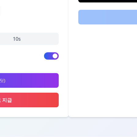
10s
딧
)
료 지급