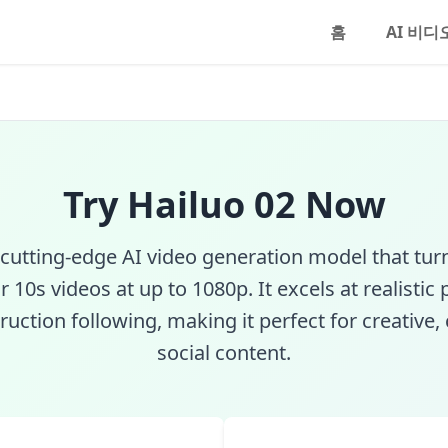
 비디오 모델 | SeeRun
홈
AI 비디
Try Hailuo 02 Now
 cutting-edge AI video generation model that turn
r 10s videos at up to 1080p. It excels at realistic
ruction following, making it perfect for creative
social content.