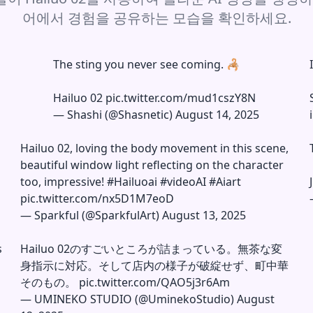
어에서 경험을 공유하는 모습을 확인하세요.
The sting you never see coming. 🦂
Hailuo 02
pic.twitter.com/mud1cszY8N
—
Shashi (@Shasnetic)
August 14, 2025
Hailuo 02, loving the body movement in this scene,
beautiful window light reflecting on the character
too, impressive!
#Hailuoai
#videoAI
#Aiart
pic.twitter.com/nx5D1M7eoD
—
Sparkful (@SparkfulArt)
August 13, 2025
s
Hailuo 02のすごいところが詰まっている。無茶な変
身指示に対応。そして店内の様子が破綻せず、町中華
そのもの。
pic.twitter.com/QAO5j3r6Am
—
UMINEKO STUDIO (@UminekoStudio)
August