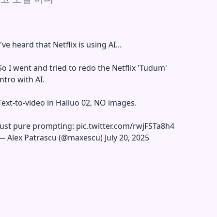
I've heard that Netflix is using AI...
So I went and tried to redo the Netflix 'Tudum'
intro with AI.
Text-to-video in Hailuo 02, NO images.
Just pure prompting:
pic.twitter.com/rwjFSTa8h4
—
Alex Patrascu (@maxescu)
July 20, 2025