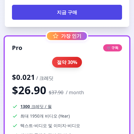
지금 구매
가장 인기
Pro
🛒
구독
절약
30%
$
0.021
/
크레딧
$
26.90
$
37.90
/
month
1300
크레딧
/
월
최대 1950개 비디오 (Year)
텍스트-비디오 및 이미지-비디오